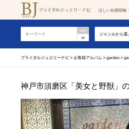
ほしい結婚指輪
and
ジャンルから選
or
ブライダルジュエリーナビ
>
お客様アルバム
>
garden
>
g
神戸市須磨区「美女と野獣」