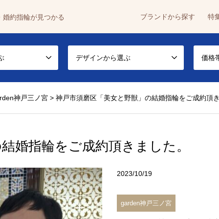
ブランドから探す
特
・婚約指輪が見つかる
ぶ
デザインから選ぶ
価格
arden神戸三ノ宮
>
神戸市須磨区「美女と野獣」の結婚指輪をご成約頂
の結婚指輪をご成約頂きました。
2023/10/19
garden神戸三ノ宮