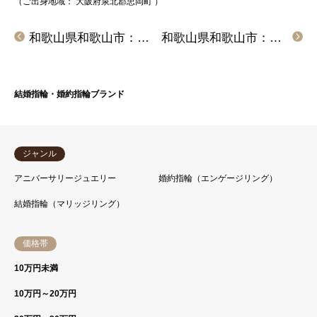
（ご出身地域：
大阪府泉北郡忠岡町
）
和歌山県和歌山市：一生の思い出にgardenで手作りの結婚指輪をご成約頂きました。
和歌山県和歌山市：nocur(ノクル)の結婚指輪をご成約いただきました。
結婚指輪・婚約指輪ブランド
ジャンル
アニバーサリージュエリー
婚約指輪（エンゲージリング）
結婚指輪（マリッジリング）
価格帯
10万円未満
10万円～20万円