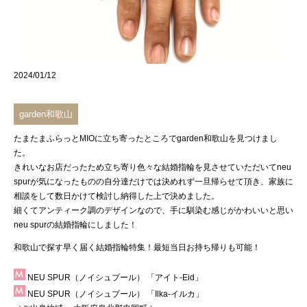
2024/01/12
garden和歌山
たまたまふらっとMIOに立ち寄ったところで
garden和歌山
を見つけまし
た。
きれいなお店だったため立ち寄り色々な結婚指輪を見させていただいて
neu
spur
が気になったものの自分達だけでは決めれず一旦帰らせて頂き、家族に
相談をして数日かけて検討し納得した上で決めました。
細くてアンティーク調のデザインなので、手に馴染む感じがかわいいと思い
neu spur
の結婚指輪にしました！
和歌山で探す早く届く結婚指輪特集！最短当日お持ち帰りも可能！
NEU SPUR（ノイシュプール）
「アイト-Eid」
NEU SPUR（ノイシュプール）
「Ilka-イルカ」