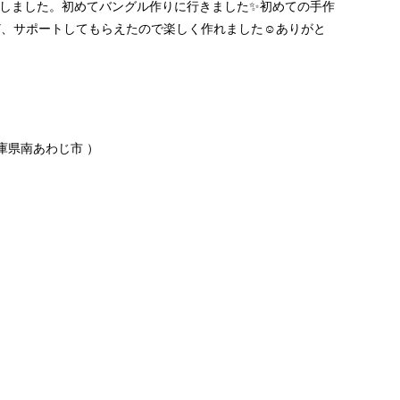
しました。初めて
バングル作り
に行きました✨初めての
手作
、サポートしてもらえたので楽しく作れました☺️ありがと
庫県南あわじ市
）