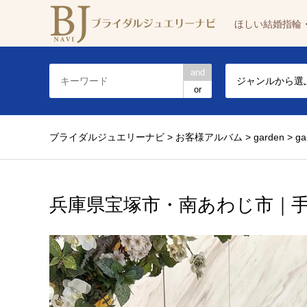
ほしい結婚指輪
and
ジャンルから選
or
ブライダルジュエリーナビ
>
お客様アルバム
>
garden
>
g
兵庫県宝塚市・南あわじ市｜