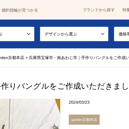
ブランドから探す
特
・婚約指輪が見つかる
ぶ
デザインから選ぶ
価格
arden京都本店
>
兵庫県宝塚市・南あわじ市｜手作りバングルをご作成
手作りバングルをご作成いただきま
2024/03/23
garden京都本店