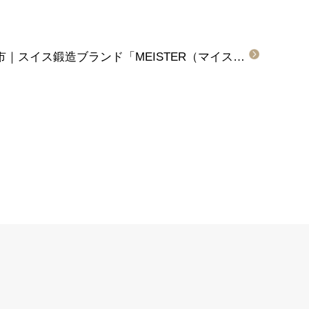
滋賀県高島市・兵庫県尼崎市｜スイス鍛造ブランド「MEISTER（マイスター）」の結婚指輪をご成約頂きました