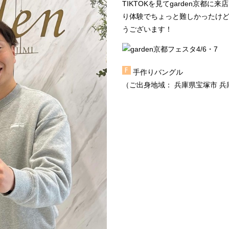
TIKTOKを見て
garden京都
に来店
り体験
でちょっと難しかったけど
うございます！
手作りバングル
（ご出身地域：
兵庫県宝塚市
兵