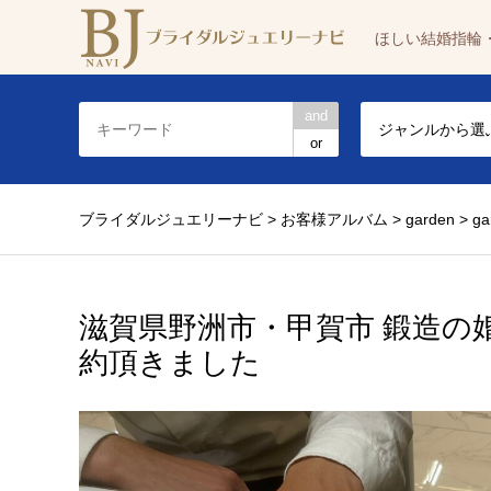
ほしい結婚指輪
and
ジャンルから選
or
ブライダルジュエリーナビ
>
お客様アルバム
>
garden
>
g
滋賀県野洲市・甲賀市 鍛造
約頂きました