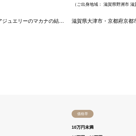
（ご出身地域：
滋賀県野洲市
滋
奈良県・京都市よりご来店 純国産のハワインアジュエリーのマカナの結婚指輪とエタニティリングをご成約頂きました
価格帯
）
10万円未満