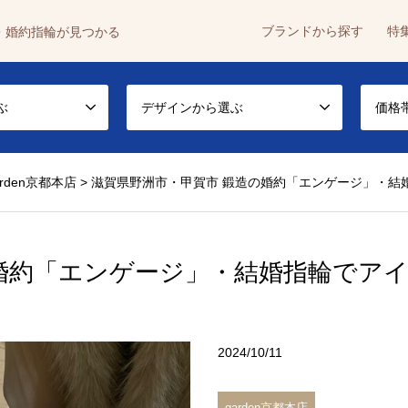
ブランドから探す
特
・婚約指輪が見つかる
ぶ
デザインから選ぶ
価格
arden京都本店
>
滋賀県野洲市・甲賀市 鍛造の婚約「エンゲージ」・結
の婚約「エンゲージ」・結婚指輪でア
2024/10/11
garden京都本店