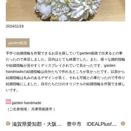
2024/11/19
garden姫路
手作り結婚指輪を作製できるお店を探していて
garden姫路
で出来るとの事
だったので来店しました。店内はとても綺麗でした。また、様々な婚約指輪
や結婚指輪が見やすくディスプレイされていて良かったです。
garden
handmade
の結婚指輪は自分たちで作れるところが良かったです。以前から
結婚指輪は丸みのあるデザインが良く、それも可能との事だったので手作り
結婚指輪にしました。自分たちだけのオリジナルの結婚指輪を作製でき嬉し
いです。
garden handmade
（ご出身地域：
兵庫県姫路市
）
滋賀県愛知郡・大阪府大阪市より ノクルの結婚指輪をご成約頂きました
豊中市 IDEALPlusfortの結婚指輪をご成約頂きました