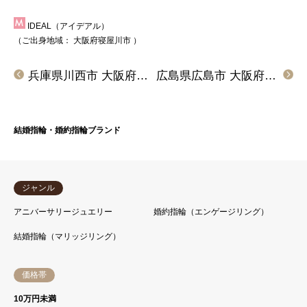
IDEAL（アイデアル）
（ご出身地域：
大阪府寝屋川市
）
兵庫県川西市 大阪府吹田市 RosettE/SPの結婚指輪をご成約いただきました
広島県広島市 大阪府枚方市 IDEALPlusfortの結婚指輪をご成約頂きました
結婚指輪・婚約指輪ブランド
ジャンル
アニバーサリージュエリー
婚約指輪（エンゲージリング）
結婚指輪（マリッジリング）
価格帯
10万円未満