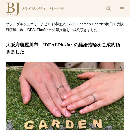
検索
ブライダルジュエリーナビ
>
お客様アルバム
>
garden
>
garden梅田
>
大阪
府寝屋川市 IDEALPlusfortの結婚指輪をご成約頂きました
大阪府寝屋川市 IDEALPlusfortの結婚指輪をご成約頂
きました