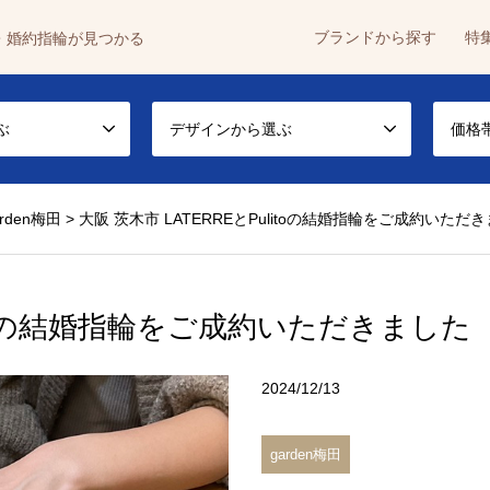
ブランドから探す
特
・婚約指輪が見つかる
ぶ
デザインから選ぶ
価格
arden梅田
>
大阪 茨木市 LATERREとPulitoの結婚指輪をご成約いただ
litoの結婚指輪をご成約いただきました
2024/12/13
garden梅田