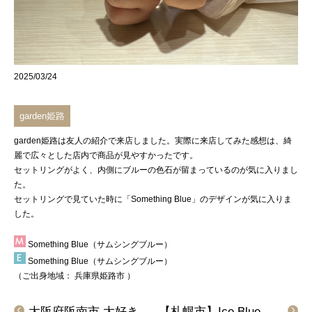
2025/03/24
garden姫路
garden姫路
は友人の紹介で来店しました。実際に来店してみた感想は、綺
麗で広々とした店内で商品が見やすかったです。
セットリングがよく、内側にブルーの色石が留まっているのが気に入りまし
た。
セットリングで見ていた時に「
Something Blue
」のデザインが気に入りま
した。
Something Blue（サムシングブルー）
Something Blue（サムシングブルー）
（ご出身地域：
兵庫県姫路市
）
大阪府阪南市 大好きなプリンセスの結婚指輪に一目ぼれして、リトルマーメイドの結婚指輪をご成約のお客様です。
【札幌市】Ice Blue DIAMOND(アイスブルーダイヤモンド)の結婚指輪をご成約頂きました。