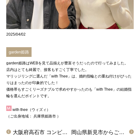
2025/04/02
garden姫路
garden姫路
はWEBを見て品揃えが豊富そうだったので行ってみました。
店内はとても綺麗で、接客もすごく丁寧でした。
マリッジリングに選んだ
「with Thee」
は、婚約指輪との重ね付けがぴった
りはまったのが印象的でした！
価格帯もすごくリーズナブルで求めやすかったのも
「with Thee」
の結婚指
輪を選んだポイントです。
with thee（ウィズィ）
（ご出身地域：
兵庫県姫路市
）
大阪府高石市 コンビの色味とデザインが気に入り、オフェルタの結婚指輪をご成約のお客様です。
岡山県新見市からご来店「FISCHER」の結婚指輪をご成約頂きました