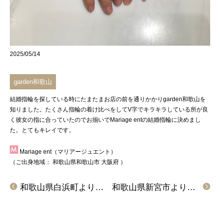
2025/05/14
garden和歌山
結婚指輪を探している時にたまたまお店の前を通りかかり
garden和歌山
を
知りました。たくさん指輪の着け比べをしてV字でキラキラしている所が良
く彼女の指に合っていたのでお揃いで
Mariage ent
の結婚指輪に決めまし
た。とてもキレイです。
Mariage ent（マリアージュエント）
（ご出身地域：
和歌山県和歌山市
大阪府
）
和歌山県白浜町よりご来店 LAPAGE(ラパージュ)の婚約指輪をアレンジしてご成約いただきました
和歌山県新宮市よりご来店 Quand de Mariage（クワンドゥマリアージュ）の結婚指輪をご成約いただきました