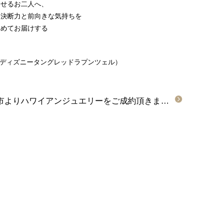
させるお二人へ、
く決断力と前向きな気持ちを
込めてお届けする
。
unzel~（ディズニータングレッドラプンツェル）
京都福知山市・兵庫県伊丹市よりハワイアンジュエリーをご成約頂きました