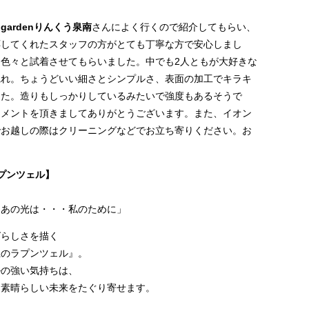
／
gardenりんくう泉南
さんによく行くので紹介してもらい、
応してくれたスタッフの方がとても丁寧な方で安心しまし
色々と試着させてもらいました。中でも2人ともが大好きな
惚れ。ちょうどいい細さとシンプルさ、表面の加工でキラキ
した。造りもしっかりしているみたいで強度もあるそうで
コメントを頂きましてありがとうございます。また、イオン
でお越しの際はクリーニングなどでお立ち寄りください。お
【ラプンツェル】
。あの光は・・・私のために」
ばらしさを描く
上のラプンツェル』。
ルの強い気持ちは、
、素晴らしい未来をたぐり寄せます。