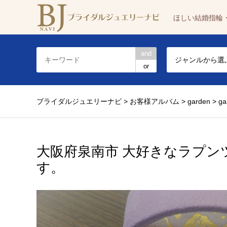
ほしい結婚指輪
and
ジャンルから選
or
ブライダルジュエリーナビ
>
お客様アルバム
>
garden
>
g
大阪府泉南市 大好きなラプ
す。