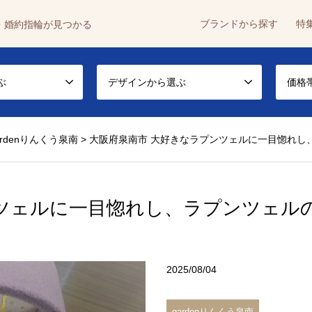
ブランドから探す
特
・婚約指輪が見つかる
ぶ
デザインから選ぶ
価格
ardenりんくう泉南
>
大阪府泉南市 大好きなラプンツェルに一目惚れし
ンツェルに一目惚れし、ラプンツェル
2025/08/04
gardenりんくう泉南