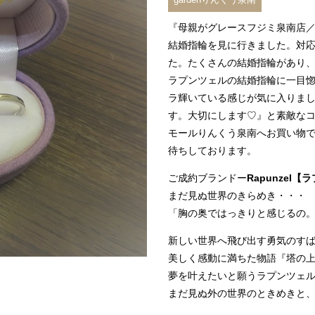
『母親がグレースフジミ泉南店
結婚指輪を見に行きました。対
た。たくさんの結婚指輪があり、
ラプンツェルの結婚指輪に一目
ラ輝いている感じが気に入りま
す。大切にします♡』と素敵な
モールりんくう泉南へお買い物
待ちしております。
ご成約ブランドー
Rapunzel
まだ見ぬ世界のきらめき・・・
「胸の奥ではっきりと感じるの
新しい世界へ飛び出す勇気のす
美しく感動に満ちた物語『塔の
夢を叶えたいと願うラプンツェ
まだ見ぬ外の世界のときめきと