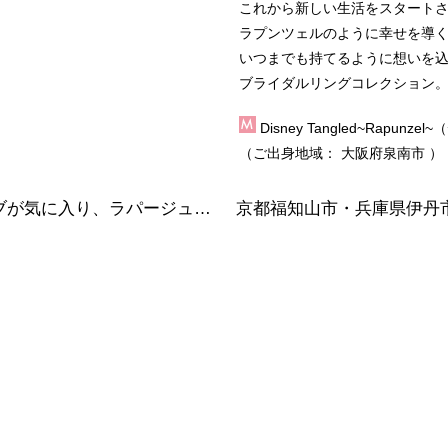
これから新しい生活をスタート
ラプンツェルのように幸せを導
いつまでも持てるように想いを
ブライダルリングコレクション
Disney Tangled~Rap
（ご出身地域：
大阪府泉南市
）
大阪府泉南市 コンビの感じと緩やかなウェーブが気に入り、ラパージュの結婚指輪をご成約のお客様です。