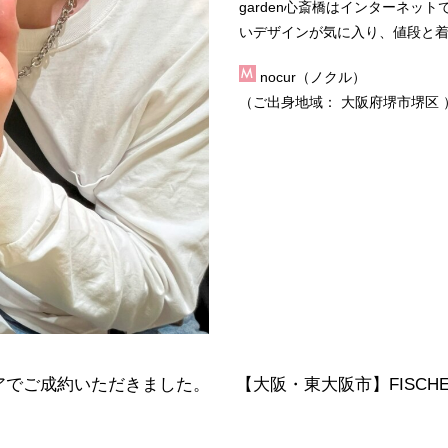
garden心斎橋
はインターネット
い
デザイン
が気に入り、値段と
nocur（ノクル）
（ご出身地域：
大阪府堺市堺区
ペアでご成約いただきました。