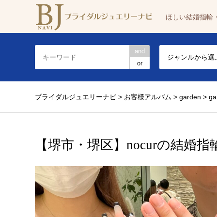
ほしい結婚指輪
and
ジャンルから選
or
ブライダルジュエリーナビ
>
お客様アルバム
>
garden
>
g
【堺市・堺区】nocurの結婚