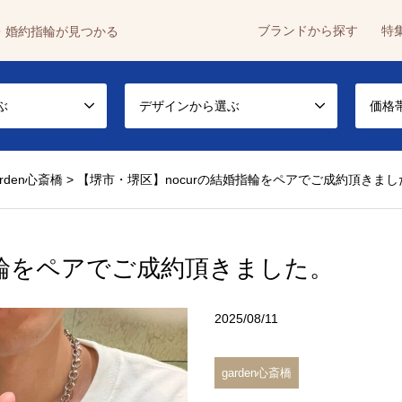
ブランドから探す
特
・婚約指輪が見つかる
ぶ
デザインから選ぶ
価格
arden心斎橋
>
【堺市・堺区】nocurの結婚指輪をペアでご成約頂きまし
指輪をペアでご成約頂きました。
2025/08/11
garden心斎橋