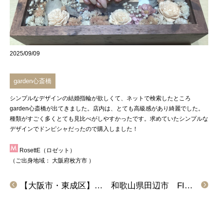
2025/09/09
garden心斎橋
シンプルなデザインの結婚指輪が欲しくて、ネットで検索したところ
garden心斎橋
が出てきました。店内は、とても高級感があり綺麗でした。
種類がすごく多くとても見比べがしやすかったです。求めていたシンプルな
デザインでドンピシャだったので購入しました！
RosettE（ロゼット）
（ご出身地域：
大阪府枚方市
）
【大阪市・東成区】RosettE/SPの婚約指輪とFISCHERの結婚指輪をペアでご成約いただきました。
和歌山県田辺市 FISCHER（フィッシャー）の結婚指輪をご成約いただきました