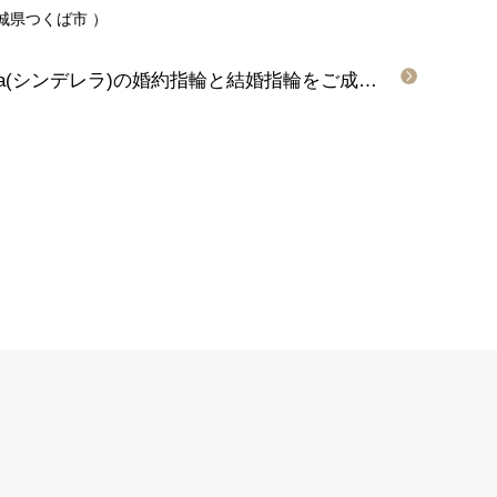
城県つくば市
）
【札幌市】Disney Cinderella(シンデレラ)の婚約指輪と結婚指輪をご成約頂きました。