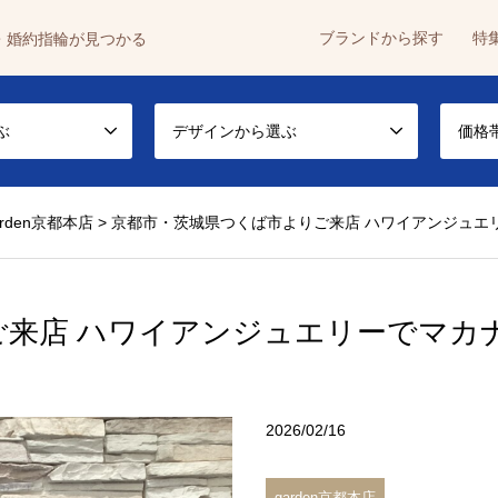
ブランドから探す
特
・婚約指輪が見つかる
ぶ
デザインから選ぶ
価格
arden京都本店
>
京都市・茨城県つくば市よりご来店 ハワイアンジュエ
ご来店 ハワイアンジュエリーでマカ
2026/02/16
garden京都本店