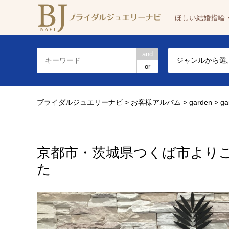
ほしい結婚指輪
and
ジャンルから選
or
ブライダルジュエリーナビ
>
お客様アルバム
>
garden
>
g
京都市・茨城県つくば市より
た