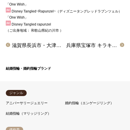
「One Wish」
Disney Tangled~Rapunzel~（ディズニータングレッドラプンツェル）
「One Wish」
Disney Tangled rapunzel
（ご出身地域：
和歌山県紀の川市
）
滋賀県長浜市・大津市よりご来店 IDEALPlusfortの婚約指輪とプラチナ素材で手作り結婚指輪を作成頂きました
兵庫県宝塚市 キラキラでゴージャスな婚約指輪をご成約のお客様です。
結婚指輪・婚約指輪ブランド
ジャンル
アニバーサリージュエリー
婚約指輪（エンゲージリング）
結婚指輪（マリッジリング）
価格帯