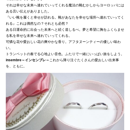
それは幸せな未来へ連れていってくれる魔法の靴むかしからヨーロッパには
ある言い伝えがありました。
『いい靴を履くと幸せが訪れる。靴があなたを幸せな場所へ連れていってく
れる』これは偶然なの？それとも必然？
ある日運命的に出会った未来へと続く道しるべ。夢と希望に胸をふくらませ
る私を幸せな未来へ連れていってくれる。
可憐な花や愛おしい花の爽やかな香り。アフタヌーンティーの優しい味わ
い。
トランペットの奏でる心地よい音色。ふたりで一緒にいっぱい旅をしよう。
insembre～インセンブレ～
これから降り注ぐたくさんの愛おしい出来事
を、ともに。