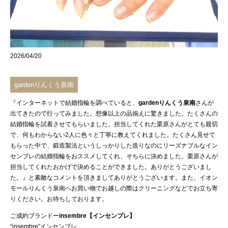
2026/04/20
gardenりんくう泉南
『インターネットで結婚指輪を調べていると、
gardenりんくう泉南
さんが
出てきたので行ってみました。想像以上の品揃えに驚きました。たくさんの
結婚指輪を試着させてもらいました。担当してくれた栗原さんがとても親切
で、何もわからない2人に色々と丁寧に教えてくれました。たくさん見せて
もらった中で、鍛造製法というしっかりした造りなのにリーズナブルなイン
センブレの結婚指輪をおススメしてくれ、そちらに決めました。栗原さんが
担当してくれたおかげで決めることができました。ありがとうございまし
た。』と素敵なコメントを頂きましてありがとうございます。また、イオン
モールりんくう泉南へお買い物でお越しの際はクリーニングなどでお立ち寄
りください。お待ちしております。
ご成約ブランドー
insembre【インセンブレ】
“insembre”インセンブレ