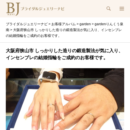
検索
ブライダルジュエリーナビ
>
お客様アルバム
>
garden
>
gardenりんくう泉
南
>
大阪府狭山市 しっかりした造りの鍛造製法が気に入り、インセンブレ
の結婚指輪をご成約のお客様です。
大阪府狭山市 しっかりした造りの鍛造製法が気に入り、
インセンブレの結婚指輪をご成約のお客様です。