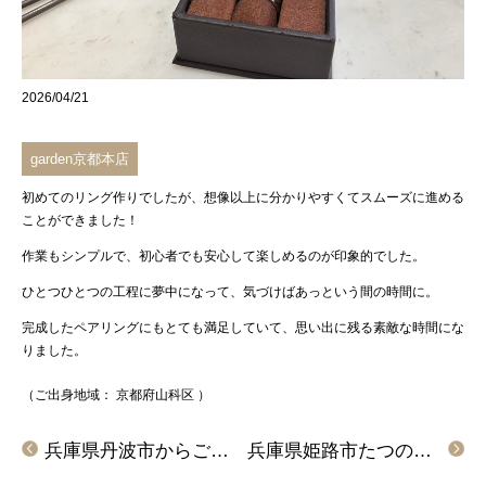
2026/04/21
garden京都本店
初めてのリング作り
でしたが、想像以上に分かりやすくてスムーズに進める
ことができました！
作業もシンプルで、
初心者でも安心して楽しめる
のが印象的でした。
ひとつひとつの工程に夢中になって、気づけばあっという間の時間に。
完成したペアリング
にもとても満足していて、思い出に残る素敵な時間にな
りました。
（ご出身地域：
京都府山科区
）
兵庫県丹波市からご来店「IROノHA」の結婚指輪をご成約頂きました
兵庫県姫路市たつの市からご来店「FISCHER」の結婚指輪をご成約頂きました