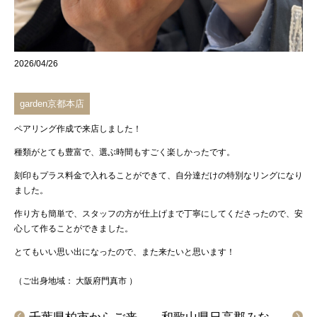
2026/04/26
garden京都本店
ペアリング作成
で来店しました！
種類がとても豊富で、選ぶ時間もすごく楽しかったです。
刻印もプラス料金で入れることができて、
自分達だけの特別なリング
になり
ました。
作り方も簡単で、スタッフの方が仕上げまで丁寧にしてくださったので、安
心して作ることができました。
とてもいい思い出
になったので、また来たいと思います！
（ご出身地域：
大阪府門真市
）