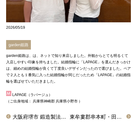
2026/05/19
garden姫路
garden姫路
は、は、ネットで知り来店しました。外観からとても明るくて
入店しやすい印象を持ちました。結婚指輪に
「LAPAGE」
を選んだきっかけ
は、細めの結婚指輪が良くて丁度良いデザインだったので選びました。ペア
で２人とも１番気に入った結婚指輪が同じだったため
「LAPAGE」
の結婚指
輪を選ばせていただきました。
LAPAGE（ラパージュ）
（ご出身地域：
兵庫県神崎郡
兵庫県小野市
）
大阪府堺市 鍛造製法という丈夫な造りが気に入り、インセンブレの結婚指輪をご成約のお客様です。
東牟婁郡串本町・田辺市からご来店「Pilot Bridal」の結婚指輪をご成約頂きました！