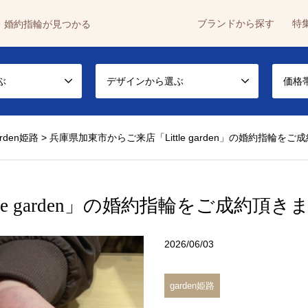
ブランドから探す
特
・婚約指輪が見つかる
ぶ
デザインから選ぶ
価格
arden姫路
>
兵庫県加東市からご来店「Little garden」の婚約指輪を
e garden」の婚約指輪をご成約頂き
2026/06/03
garden姫路