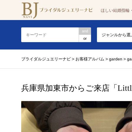
ほしい結婚指輪
and
ジャンルから選
or
ブライダルジュエリーナビ
>
お客様アルバム
>
garden
>
g
兵庫県加東市からご来店「Littl