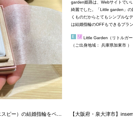
garden姫路
は、Webサイトで
綺麗でした。
「Little garden」
の
くものだからとてもシンプルな
は結婚指輪のOFFもできるプラ
Little Garden（リトル
（ご出身地域：
兵庫県加東市
）
【大阪府・寝屋川市】RosettE/SP（ロゼットエスピー）の結婚指輪をペアでご成約いただきました。