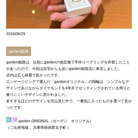
2026/06/29
garden姫路
garden姫路
は、以前にgardenの他店舗で手作りペアリングを作製したこと
があったので、今回は自宅からも近いgarden姫路店に来店しました。
店内は広く綺麗で良かったです。
エンゲージリングで選んだ「
gardenオリジナル
」の指輪は、シンプルなデ
ザインでありながらダイヤモンドを4本爪でセッティングされている周りと
被りにくいデザインに惹かれました。
多すぎるほどのデザインを沢山見た中で、一番気に入ったものを選べて良か
ったです。
garden ORIGINAL（ガーデン オリジナル）
（ご出身地域：
兵庫県揖保郡太子町
）