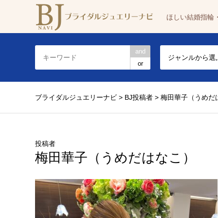
ほしい結婚指輪
and
ジャンルから選
or
ブライダルジュエリーナビ
>
BJ投稿者
>
梅田華子（うめだ
投稿者
梅田華子（うめだはなこ）