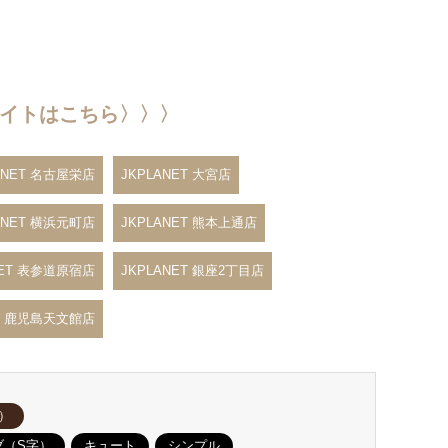
ブサイトはこちら〉〉〉
ANET 名古屋栄店
JKPLANET 大宮店
ANET 横浜元町店
JKPLANET 熊本上通店
NET 表参道原宿店
JKPLANET 銀座2丁目店
ET 鹿児島天文館店
）
ブ（S字）
キュート
シンプル