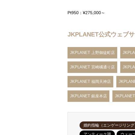
Pt950：¥275,000～
JKPLANET公式ウェ
JKPLANET 上野御徒町店
JKPL
JKPLANET 宮崎橘通り店
JKPL
JKPLANET 福岡天神店
JKPLA
JKPLANET 銀座本店
JKPLAN
婚約指輪（エンゲージリング
アンティーク調
ウェー