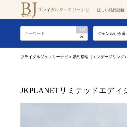
ほしい結婚指輪
and
ジャンルから選
or
ブライダルジュエリーナビ
>
婚約指輪（エンゲージリング
JKPLANETリミテッドエディシ