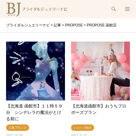
検索
ブライダルジュエリーナビ
>
記事
>
PROPOSE
>
PROPOSE 函館店
【北海道 函館市】１１時５９
【北海道函館市】おうちプロ
分 シンデレラの魔法がとけ
ポーズプラン
る前に
人気ブランド
ショップ紹介
2021.10.29
2021.11.22