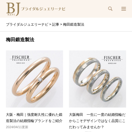
検索
ブライダルジュエリーナビ
>
記事
>
梅田鍛造製法
梅田鍛造製法
大阪・梅田｜強度耐久性に優れた鍛
大阪梅田 一生に一度の結婚指輪だ
造製法の結婚指輪ブランドをご紹介
からこそデザインではなく品質にこ
だわってみませんか？
2024/04/11更新