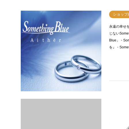
ショップ
永遠の幸せ
じないSomet
Blue」・So
を』・Somet
人気ブラ
10万円
garde