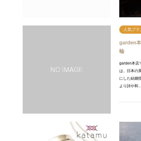
人気ブラ
gard
輪
garden
は、日本の
にした結婚
より詩や和
人気ブラ
kata