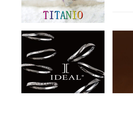
人気ブラ
〈和歌山
う理想を
IDEAL（
技術によりカ
ェイプと、
るもの全て
人気ブラ