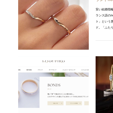
安い結婚指輪
ランス語のn
ト」という
ド。「ふた
人気ブラ
BOND
結婚指輪
BONDS（
べてみた最
ジュピコが作
クシィやネ