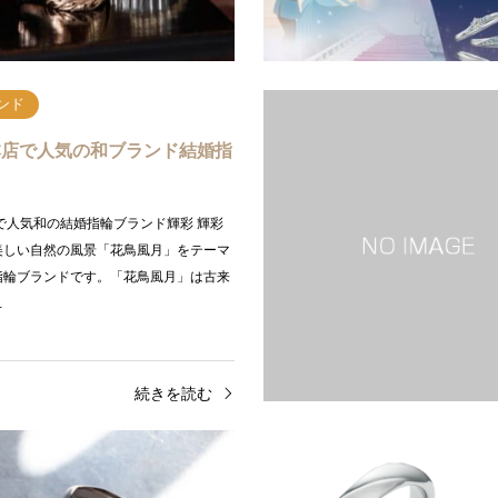
続きを読む
続
ンド
en本店で人気の和ブランド結婚指
本店で人気和の結婚指輪ブランド輝彩 輝彩
美しい自然の風景「花鳥風月」をテーマ
指輪ブランドです。「花鳥風月」は古来
…
続きを読む
ンド
人気ブランド
mu｜おふたりのご縁をしっかり
SNSでも大人気！オシャレ