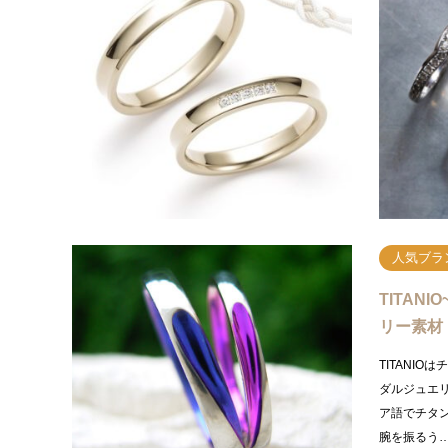
と「固む
“katam
する他に、
ぶなどの意
行う「夫…
人気ブラ
TITAN
リー素材
TITANI
ダルジュエ
ア語でチタ
腕を振るう