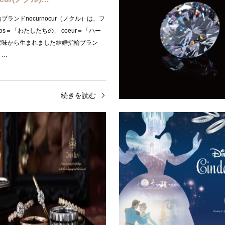
ブランドnocurnocur（ノクル）は、フ
os＝「わたしたちの」 coeur＝「ハー
意味から生まれました結婚指輪ブラン
り…
続きを読む
ンド
人気ブランド
S ボンズ｜ビジュピコが作る
CHER LUV（シェールラブ
を調べてみた｜安い結…
アンティークでかわいさ満…
ボンズ）ビジュピコが作る結婚指輪を調
皆様こんにちは！関西最大級のブライ
近、ブライダルジュエリーショップのビ
ーショップgarden神戸三ノ宮スタッ
るBONDS（ボンズ）が結婚情報誌ゼ
アンティークな雰囲気のリング「CHER
ット…
紹介致しま…