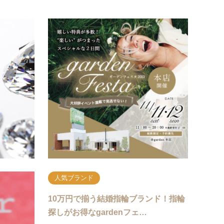
ジュエリー特集
人気
(田辺市) 生涯の輝き。知っておきた
10
い高品質ダイヤモンド指輪の選…
ト気
指輪を選ぶ時みなさんはなにをこだわりますか？高
大人気イ
品質ダイヤモンドを選ぶうと一生モノと言われるく
楽しめ
らい長く愛せることができます。高品質ダイヤモン
ランド大
ドってな…
本店の
続きを読む
人気ブランド
ンドご紹
10万円で揃う結婚指輪ブランド！指輪
…
探しがお得なgardenフェ…