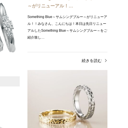
「…
～がリニューアル！…
年度が始まり
Something Blue～サムシングブルー～がリニューア
たお二人のこ
ル！！みなさん、こんにちは！本日は先日リニュー
いでしょう
アルしたSomething Blue～サムシングブルー～をご
紹介致し…
きを読む
続きを読む
人気ブランド
ジュ
TO TWO｜金属アレルギーに不安があ
[神
る方の 願いをかなえるNE…
アン
TO TWO~トゥトゥ~TO TWO は金属アレルギーに不
皆さま
安がある方の願いをかなえるNEW STYLE のセミオ
につい
ーダー・ブライダルリングです。TO TWO・・・ふ
ワイア
たりのために う…
ンジュ