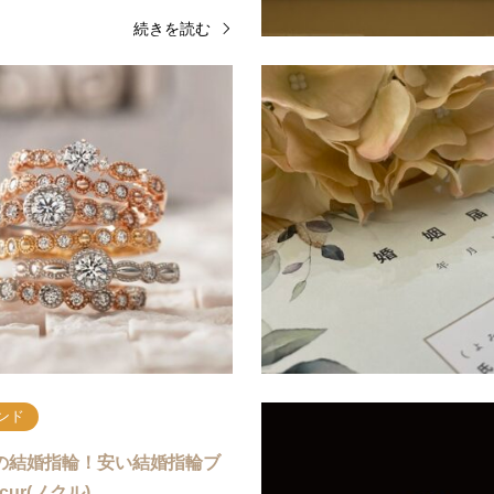
続きを読む
ンド
人気ブランド
年2月おすすめの入籍日！縁起の
2025年最新 京都府在住のカ
語呂合わせのいい日…
にお選びいただいたオシャレ
にお考えの方必見！ふたりにとって一生
＜2025年最新版＞京都府在住が選ぶ
事な日になる「入籍日」をいつにすれば
約指輪人気ブランドデザインランキン
悩むもの。「せっかくなら縁起のいい
たにピッタリのブランドデザインが見
が…
ゼクシィで…
続きを読む
続
ンド
0円の結婚指輪！安い結婚指輪ブ
cur(ノクル)…