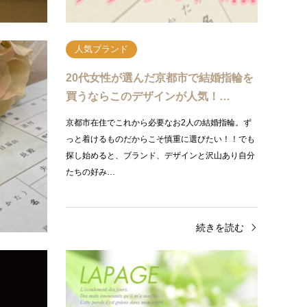
続きを読む
人気ブランド
ップル様
20代女性が選んだ京都市で結婚指輪を
…
買うならこのデザインが人気！…
結婚指輪・婚
京都市在住でこれから必要なお2人の結婚指輪。ず
グです。あな
っと着けるものだからこそ慎重に選びたい！！でも
つかるはず。
探し始めると、ブランド、デザインと沢山あり自分
たちの好み…
きを読む
続きを読む
人気ブランド
人気
<大阪・心斎橋>ダイヤモンドを選ぶな
<神
ら輝きの証明を得た最高級品質…
デザイ