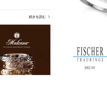
続きを読む
ンド
人気ブランド
〉“変形しない婚約指輪”とい
〈大阪・心斎橋〉ハイデザイ
叶えるブランド【ID…
クオリティなハワイアンジュ
アイデアル）選び抜かれた原石を、最高の
みなさんこんにちは！今回はハワイア
ット。アイデアル カット®の美しいシ
をお探しの方必見！高品質でハイデザ
究極の輝きは他の追随を許しません。見
オリティなハワイアンジュエリーブラ
…
『Makana(マ…
続きを読む
続
ンド