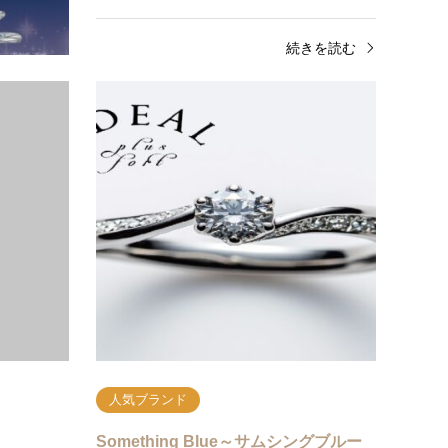
きを読む
続きを読む
人気ブランド
人気
garden本店で人気ハワイアンジュエリ
IDEA
ーブランド「Makana…
フォー
人と被りにくい、お２人様だけのアレンジをしたい
皆様こんに
などで存在感のあるハワイアンジュエリーの結婚指
アル 
輪は大人気。関西最大級ブライダルジュエリーショ
IDEA
ップgarde…
ルリン
続きを読む
人気ブランド
でクラシカ
Something Blue～サムシングブルー