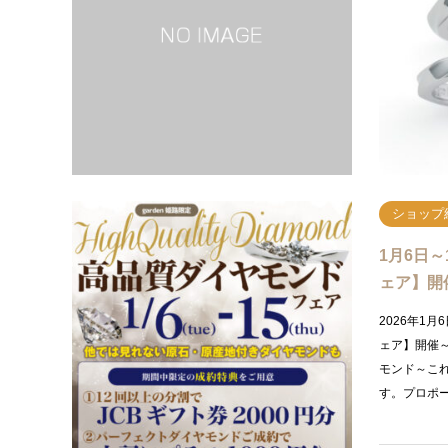
garden
取り扱うセレ
こだわりな
輪をお選…
ショップ
1月6日
ェア】開
2026年1
ェア】開催
モンド～こ
す。プロポ