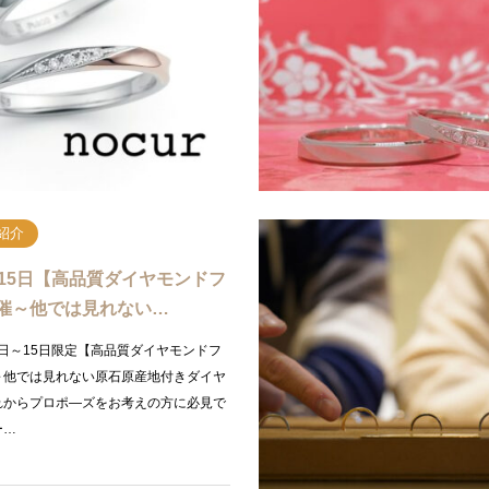
本店は、関西最大級の結婚指輪ブランド数を
garden本店で大好評の結婚指輪が2本
クトショップです。gradenの本店では
う結婚指輪フェア開催中！結婚指輪を
がら予算に合わせて10万円で揃う結婚指
も大切。顔合わせや入籍、引っ越しに
備、、、何かと…
続きを読む
続
紹介
～15日【高品質ダイヤモンドフ
催～他では見れない…
月6日～15日限定【高品質ダイヤモンドフ
～他では見れない原石原産地付きダイヤ
れからプロポ―ズをお考えの方に必見で
ー…