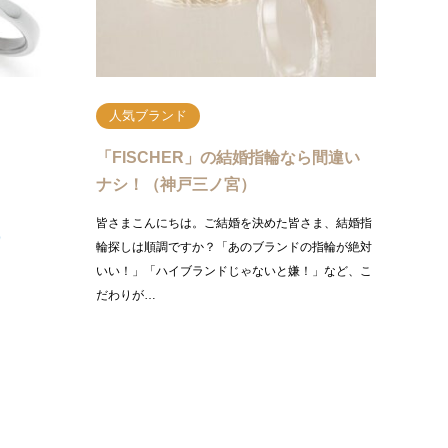
続きを読む
人気ブランド
ン・ハイ
「FISCHER」の結婚指輪なら間違い
エリ…
ナシ！（神戸三ノ宮）
ンジュエリー
皆さまこんにちは。ご結婚を決めた皆さま、結婚指
イン・ハイク
輪探しは順調ですか？「あのブランドの指輪が絶対
ンドの王様
いい！」「ハイブランドじゃないと嫌！」など、こ
だわりが…
きを読む
続きを読む
人気ブランド
人気