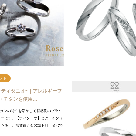
」結婚指輪ブランド…
ルなデザインがたくさんある
u”は「固む（かたむ）」と書き、ものを固く
みなさま、こんにちは！4月に入り新
かたく守る、かたく誓う、しっかりと結
ましたね！素敵な出会いを経て結ばれ
味を持ちます。古来より結婚式の儀式で
れから話し合われる方も多いのではな
か？婚約指輪…
続きを読む
続
ンド
IO~ティタニオ~｜アレルギーフ
・チタンを使用…
Oはチタンの特性を活かして新感覚のブライ
リーです。【ティタニオ】とは、イタリ
ンを指し、加賀百万石の城下町、金沢で
…