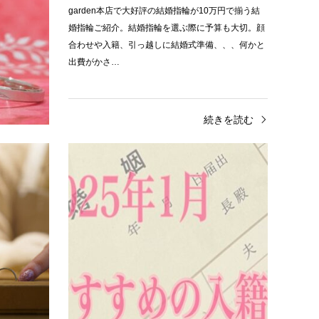
で10万円で揃
garden本店で大好評の結婚指輪が10万円で揃う結
選ぶ際に予算
婚指輪ご紹介。結婚指輪を選ぶ際に予算も大切。顔
結婚式準
合わせや入籍、引っ越しに結婚式準備、、、何かと
出費がかさ…
きを読む
続きを読む
人気ブランド
人気
1本35000円～｜ブライダルジュエリー
202
ショップで作る高品質手作…
年1
手作り結婚指輪1.素材、幅、サイズをお選びいただ
入籍を
きます。お素材はプラチナorゴールドの２種類から
に一度
お選びいただきます。・プラチナ…白金属で色見は
いいの
シルバー色…
日」「