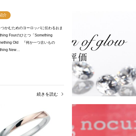
紹介
をつかむためのヨーロッパに伝わるおま
hing Fourのひとつ「Something
mething Old 『何か一つ古いもの
hing New…
続きを読む
ンド
人気ブランド
で揃う結婚指輪ご紹介！
10万円で揃う結婚指輪ブラ
n本店限定のお得なフェア…
介！garden本店限定でお得