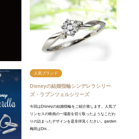
ダイヤモンドの世界基準とされていて、よく耳にす
みなさん
る４Cに加え輝きの評価も証明されているIDEALに
ュ)』
ついてご紹介致します。ダイヤモンドの魅力地球上
の日本
に幾多の宝…
ザイン
続きを読む
人気ブランド
）の指輪は
Disneyの結婚指輪シンデレラシリー
ズ・ラプンツェルシリーズ
ダルジュエリ
今回はDisneyの結婚指輪をご紹介致します。人気プ
フです。今回は
リンセスの映画の一場面を切り取ったようなこだわ
 LUV」をご
りの詰まったデザインを是非拝見ください。garden
梅田はDis…