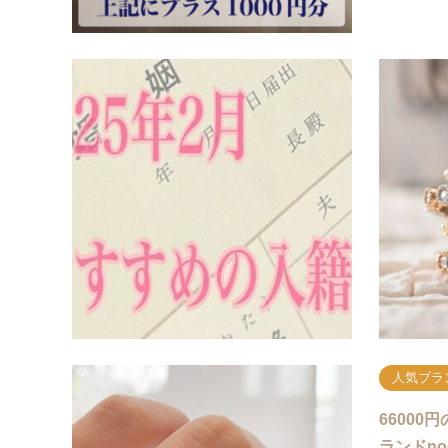
人気ブラ
2025
いい日や
入籍を2月
に一度の大
いいのかは
日」「語呂
人気ブラ
6600
ランドno