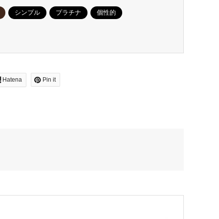
シンプル
プラチナ
個性的
Hatena
Pin it