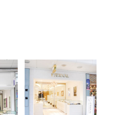
TIARA
ETE
TIARAでは婚約指輪〈エンゲージリング〉結婚指輪
静岡市呉
〈マリッジリング〉を国内・海外の約40ブランド取
婚約指
り揃えております。高品質のダイヤモンドやリーズ
す。ま
ナブルな婚…
ングを