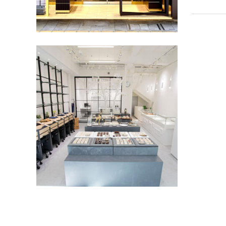
FIRST
静岡市の婚
店FIRST 
ド〉ではお
らオーダー