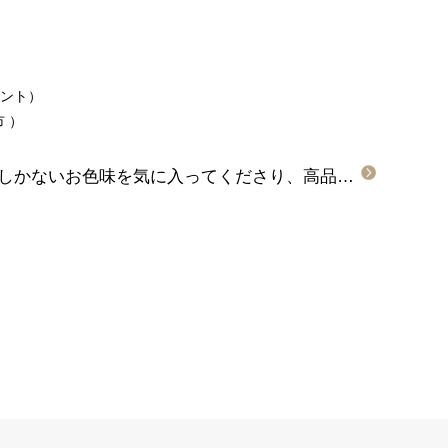
ュエント）
市
）
京都府宇治市｜FISCHERにしかないお色味を気に入ってくださり、高品質な点も含めご結婚指輪にお選びいただきました