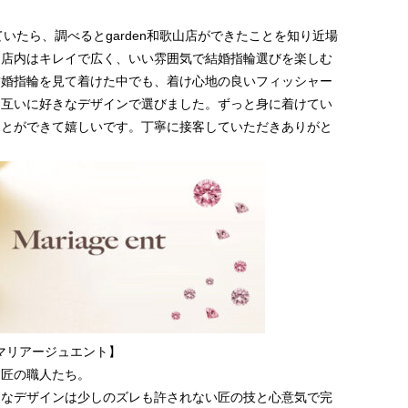
っていたら、調べると
garden和歌山店
ができたことを知り近場
。店内はキレイで広く、いい雰囲気で結婚指輪選びを楽しむ
結婚指輪を見て着けた中でも、着け心地の良いフィッシャー
お互いに好きなデザインで選びました。ずっと身に着けてい
ことができて嬉しいです。丁寧に接客していただきありがと
nt【マリアージュエント】
す匠の職人たち。
細なデザインは少しのズレも許されない匠の技と心意気で完