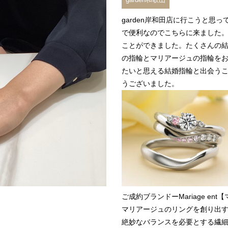
garden岸和田店に行こうと思
で便利なのでこちらに来ました
ことができました。たくさんの
の指輪とマリアージュの指輪を
たいと思える結婚指輪と出会う
うございました。
ご成約ブランドー
Mariage e
マリアージュのリングを創り出
絶妙なバランスを必要とする繊