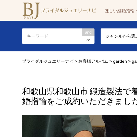
ほしい結婚指輪
and
ジャンルから選
or
ブライダルジュエリーナビ
>
お客様アルバム
>
garden
>
g
だきました
和歌山県和歌山市|鍛造製法
婚指輪をご成約いただきまし