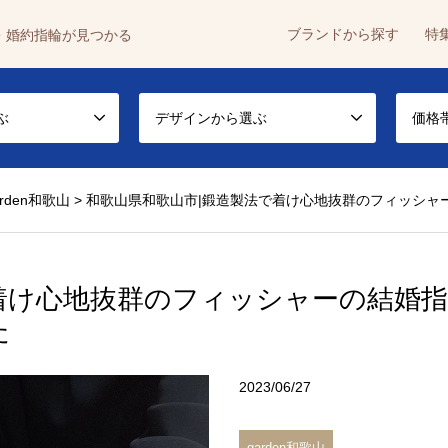
ブランドから探す
特
・婚約指輪が見つかる
ぶ
デザインから選ぶ
価格
arden和歌山
>
和歌山県和歌山市|鍛造製法で着け心地抜群のフィッシャ
で着け心地抜群のフィッシャーの結婚
た
2023/06/27
garden和歌山