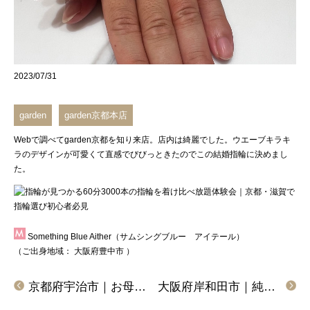
2023/07/31
garden
garden京都本店
Webで調べて
garden京都
を知り来店。店内は綺麗でした。
ウエーブキラキ
ラ
の
デザイン
が可愛くて直感でびびっときたのでこの結婚指輪に決めまし
た。
Something Blue Aither（サムシングブルー アイテール）
（ご出身地域：
大阪府豊中市
）
京都府宇治市｜お母様のダイヤモンドを婚約指輪へリフォームいただきました
大阪府岸和田市｜純度の高さと鍛造製法という丈夫さをもつ、パイロットブライダルの結婚指輪をご成約いただきました。