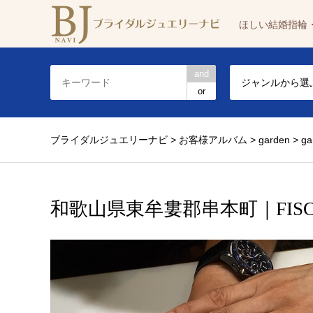
ほしい結婚指輪
and
ジャンルから選
or
ブライダルジュエリーナビ
>
お客様アルバム
>
garden
>
g
和歌山県東牟婁郡串本町｜FI