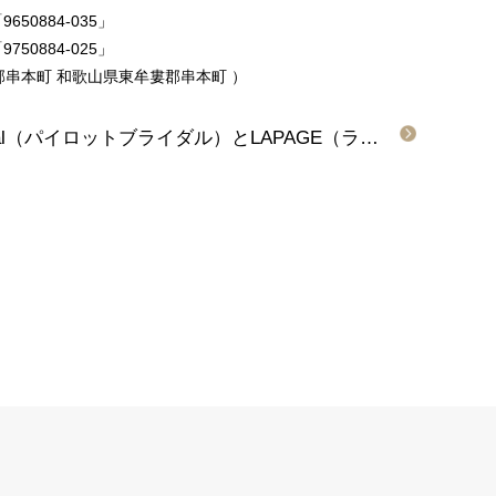
9650884-035」
9750884-025」
郡串本町
和歌山県東牟婁郡串本町
）
和歌山県御坊市：Pilot Bridal（パイロットブライダル）とLAPAGE（ラパージュ）の結婚指輪をご成約いただきました