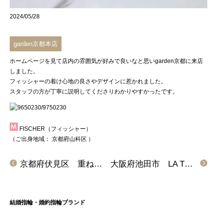
2024/05/28
garden京都本店
ホームページを見て店内の雰囲気が好みで良いなと思い
garden京都
に来店
しました。
フィッシャーの着け心地の良さや
デザイン
に惹かれました。
スタッフの方が丁寧に説明してくださりわかりやすかったです。
FISCHER（フィッシャー）
（ご出身地域：
京都府山科区
）
京都府伏見区 重ね着けのデザインが大好評「RosettE、RosettELife」の婚約指輪、結婚指輪をご成約頂きました
大阪府池田市 LA TERRE（ラテール）の結婚指輪をご成約頂きました
結婚指輪・婚約指輪ブランド