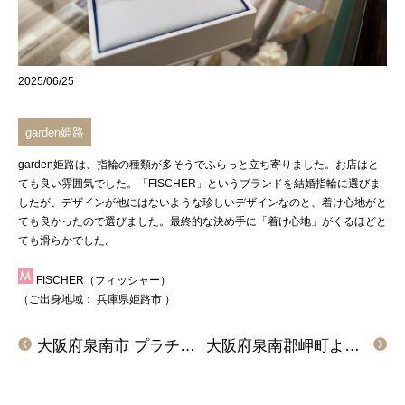
2025/06/25
garden姫路
garden姫路
は、指輪の種類が多そうでふらっと立ち寄りました。お店はと
ても良い雰囲気でした。
「FISCHER」
というブランドを結婚指輪に選びま
したが、デザインが他にはないような珍しいデザインなのと、着け心地がと
ても良かったので選びました。最終的な決め手に「着け心地」がくるほどと
ても滑らかでした。
FISCHER（フィッシャー）
（ご出身地域：
兵庫県姫路市
）
大阪府泉南市 プラチナで強度があるのにリーズナブルなインセンブレの結婚指輪をご成約のお客様です。
大阪府泉南郡岬町よりご来店 IDEAL plus fort（アイデアルプリュフォール）の結婚指輪をご成約いただきました