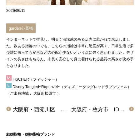
2026/06/11
garden心斎橋
インターネット
で拝見し、明るく清潔感のある店内に惹かれて来店しまし
た。数ある指輪の中でも、こちらの指輪は非常に硬度が高く、日常生活で多
少雑に扱っても変形などの心配が少ないという点に強く惹かれました。デザ
インの良さはもちろん、末長く安心して身に着けられる品質の高さが決め手
となりました。
FISCHER（フィッシャー）
Disney Tangled~Rapunzel~（ディズニータングレッドラプンツェル）
（ご出身地域：
大阪府松原市
）
大阪府・西淀川区 Little gardenの結婚指輪をペアでご成約いただきました。
大阪府・枚方市 IDEAL plusfourの結婚指輪をペアでご成約いただけました。
結婚指輪・婚約指輪ブランド