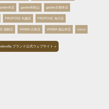
garden本店
garden和歌山
garden京都本店
PROPOSE 札幌店
PROPOSE 旭川店
SE 函館店
VANillA 広島店
VANillA 福山本店
cocco
 Cinderella ブランド公式ウェブサイト »