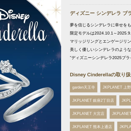
ディズニー シンデレラ ブ
夢を信じるシンデレラに幸せを
限定モデルは2024.10.1～2025.9
マリッジリングとエンゲージリン
美しく優しいシンデレラのよう
”ディズニーシンデレラ2025ブ
Disney Cinderellaの取
garden天王寺
JKPLANET 
JKPLANET 銀座2丁目店
JKP
JKPLANET 大宮店
JKPLAN
JKPLANET 熊本上通店
JKP