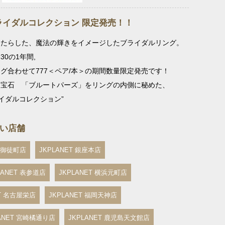
ライダルコレクション 限定発売！！
もたらした、魔法の輝きをイメージしたブライダルリング。
.30の1年間,
グ合わせて777＜ペア/本＞の期間数量限定発売です！
な宝石 「ブルートパーズ」をリングの内側に秘めた、
ライダルコレクション”
り扱い店舗
上野御徒町店
JKPLANET 銀座本店
LANET 表参道店
JKPLANET 横浜元町店
ET 名古屋栄店
JKPLANET 福岡天神店
LANET 宮崎橘通り店
JKPLANET 鹿児島天文館店