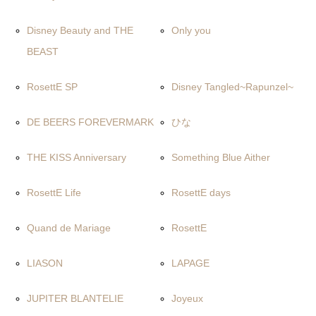
Disney Beauty and THE
Only you
BEAST
RosettE SP
Disney Tangled~Rapunzel~
DE BEERS FOREVERMARK
ひな
THE KISS Anniversary
Something Blue Aither
RosettE Life
RosettE days
Quand de Mariage
RosettE
LIASON
LAPAGE
JUPITER BLANTELIE
Joyeux