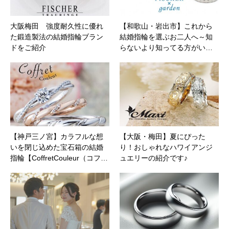
大阪梅田 強度耐久性に優れ
【和歌山・岩出市】これから
た鍛造製法の結婚指輪ブラン
結婚指輪を選ぶお二人へ～知
ドをご紹介
らないより知ってる方がい…
【神戸三ノ宮】カラフルな想
【大阪・梅田】夏にぴった
いを閉じ込めた宝石箱の結婚
り！おしゃれなハワイアンジ
指輪【CoffretCouleur（コフ…
ュエリーの紹介です♪