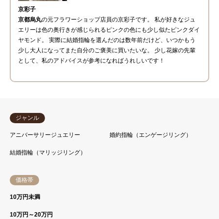
京彩子
京都烏丸
の元フラワーショップ店員の京彩子です。 私が好きなジュ
エリーは色の奥行きが感じられるピンクの色にも少し似たピンクダイ
ヤモンド。 実際に
結婚指輪
を選んだのは数年前だけど、いつかもう
少し大人になってまた自分のご褒美に買いたいな。 少し花嫁の先輩
として、私のアドバイスが参考になればうれしいです！
ジャンル
アニバーサリージュエリー
婚約指輪（エンゲージリング）
結婚指輪（マリッジリング）
価格帯
10万円未満
10万円～20万円