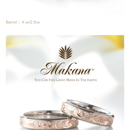
Barrel：４㎜/2.8㎜