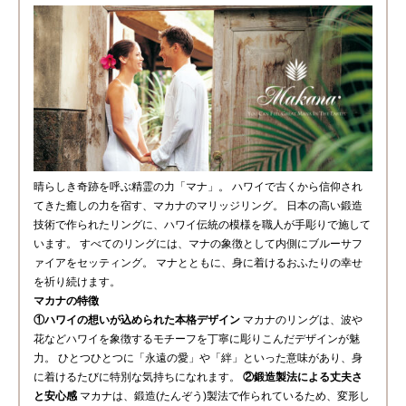
晴らしき奇跡を呼ぶ精霊の力「マナ」。 ハワイで古くから信仰され
てきた癒しの力を宿す、マカナのマリッジリング。 日本の高い鍛造
技術で作られたリングに、ハワイ伝統の模様を職人が手彫りで施して
います。 すべてのリングには、マナの象徴として内側にブルーサフ
ァイアをセッティング。 マナとともに、身に着けるおふたりの幸せ
を祈り続けます。
マカナ
の特徴
①ハワイの想いが込められた本格デザイン
マカナのリングは、波や
花などハワイを象徴するモチーフを丁寧に彫りこんだデザインが魅
力。 ひとつひとつに「永遠の愛」や「絆」といった意味があり、身
に着けるたびに特別な気持ちになれます。
②鍛造製法による丈夫さ
と安心感
マカナは、鍛造(たんぞう)製法で作られているため、変形し