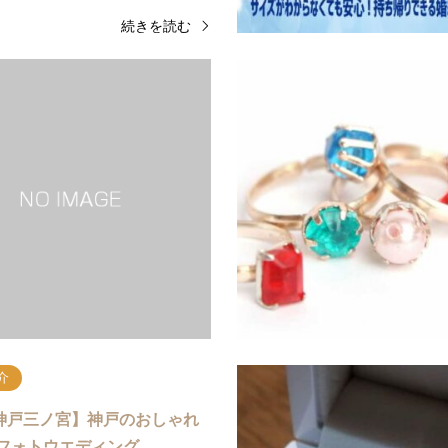
続きを読む
介
ショップ紹介
ェア」春休みは京都で当日す
【garden和歌山】 結婚準
る手作りペアリングが人…
ア 〜毎月 第2＆第4 …
フェア開催中！内容は店頭にて！誕生日
数多くのブランド・デザインを着け比
女との記念日等に人気の手作りペアリン
選びをメインに、プロポーズ相談・フ
ポットとしても有名な京都・四条河原町
ング相談・式場相談などのイベントが
♡お二人を…
続きを読む
続
介
de神戸三ノ宮】神戸のおしゃれ
フォトウエディング…