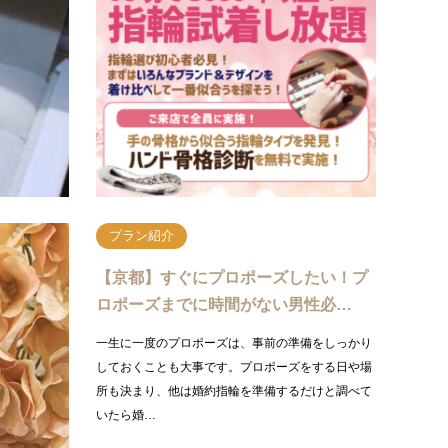
そろそろ彼女にプロポーズをしたいとお考えの男性
婚約指
様！婚約指輪はもうご用意されましたか？サプライ
は色ん
ズでプロポーズを行う場合には、指輪のサイズや彼
うもの
女の好み…
必見の
続きを読む
プラン紹介
0月19
【京都】すぐにプロポーズしたい！プ
ロポーズまでに時間がない男性必…
す。関西・京都
一生に一度のプロポーズは、事前の準備をしっかり
ブライダルジ
しておくことも大事です。プロポーズをする日や場
都で、大人気イ
所も決まり、他は婚約指輪を準備するだけと調べて
いたら婚…