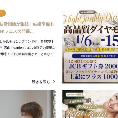
介
の結婚指輪が集結！結婚準備も
denフェスタ開催…
でしか見られないブランドや、参加無料
り沢山！gardenフェスタ限定の豪華な
ご用意！1日で結婚準備がぐっと進むこ
…
続きを読む
介
プラン紹介
三ノ宮>サプライズでプロポー
garden京都のハンド骨格診
えの方必見!!銀の指…
ルに人気の婚約指輪,結婚…