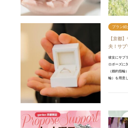
プラン紹
【京都】
夫！サプ
彼女にサプ
ロポーズに
（婚約指輪
輪）を用意
プラン紹
【京都】