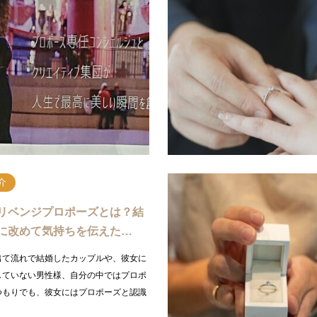
すめなプロの専門による…
におすすめなプロポーズプラ
男性様。自分の中ではプロポーズはした
自分の中ではプロポーズはしたつもり
、彼女にはプロポーズと認識されずお悩
はプロポーズと認識されずお悩みの男
。リベンジプロポーズという言葉はご存
ジプロポーズという言葉はご存知でし
名の通り…
続きを読む
続
介
リベンジプロポーズとは？結
に改めて気持ちを伝えた…
出て流れで結婚したカップルや、彼女に
していない男性様、自分の中ではプロポ
つもりでも、彼女にはプロポーズと認識