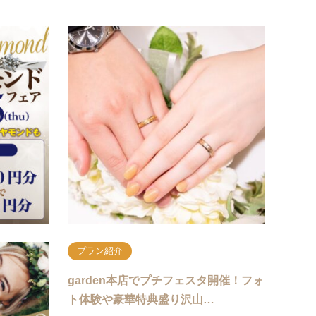
ショップ紹介
ショ
1月6日～15日【高品質ダイヤモンドフ
200
ェア】開催～他では見れない…
品揃え
2026年1月6日～15日限定【高品質ダイヤモンドフ
どんな
ェア】開催～他では見れない原石原産地付きダイヤ
写真で
モンド～これからプロポ―ズをお考えの方に必見で
う！！
す。プロポー…
級の品
続きを読む
プラン紹介
断｜カップ
garden本店でプチフェスタ開催！フォ
ト体験や豪華特典盛り沢山…