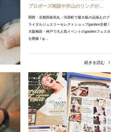
ンの…
プロポーズ相談や沢山のリングが…
でも、彼女に
関西・京都四条烏丸・河原町で最大級の品揃えのブ
性様。リベン
ライダルジュエリーセレクトショップgarden京都！
ょうか。その
大阪梅田・神戸で大人気イベントのgardenフェスタ
を開催！g…
きを読む
続きを読む
プラン紹介
ショ
【京都】世界に一つだけの手作り婚約
【京
指輪でプロポーズしませんか？
ラン
京都でプロポーズをお考えの男性様。プロポーズに
関西・
向けて婚約指輪を用意させる方も多いと思います。
ライダル
婚約指輪というと既製品のイメージがあると思いま
大阪梅田
すが、手…
を開催！