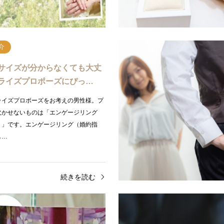
続きを読む
続
介
サイズが分からなくても大丈
ライズプロポーズにぴっ…
ライズプロポーズをお考えの男性様。プ
欠かせないものは「エンゲージリング
）」です。エンゲージリング（婚約指
し…
続きを読む
介
プラン紹介
プロポーズをリベンジしたい
【京都】プロポーズを再挑戦