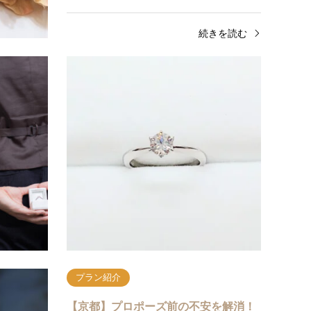
きを読む
続きを読む
プラン紹介
プラ
【京都】サプライズするならgardenお
【京
すすめプランでプロポーズ…
か二
プロポーズをお考えの男性様必見です。プロポーズ
京都で
と言えば婚約指輪の準備をお考えの方も多いのでは
一緒に
ないでしょうか？ですが、彼女の指のサイズが分か
プライ
らない…好…
garde
続きを読む
プラン紹介
したい方
【京都】プロポーズ前の不安を解消！