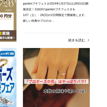
体験”生涯ともに
gardenプチフェスタ2024年1月27日(土)28日(日)開
の象徴である
催決定！大好評のgardenプチフェスタを
を見つけてほ
1/27（土）・28(日)の2日間限定で開催致します。
嬉しい特典やプロのカ…
きを読む
続きを読む
ショップ紹介
プラ
「プロポーズしなくていいよ」は
「プ
嘘！？婚約指輪が必要な理由【神戸
が正
三…
華やか
性から
皆さまこんにちは！本日はプロポーズを迷っている
ックで
方に向けて、プロポーズをするべき理由をご紹介い
の花束
たします！なんだか気恥ずかしいし、彼女もしなく
ていいよ…