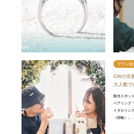
みなさんこ
方必見の『
「彼女の指
ザインを気
プラン紹
GWの京
大人数で
観光スポッ
ペアリング
イダルリング
（指輪）」