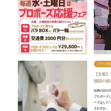
方におす
京都在住の
つもりでも
みの男性様
知でしょ…
プラン紹
【京都】
婚話の後
結婚の話が
プロポーズ
ーズはした
されずお…