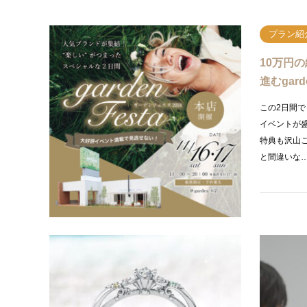
プラン紹
10万円
進むgar
この2日間
イベントが盛
特典も沢山
と間違いな
プラン紹
<神戸・
ズをお考