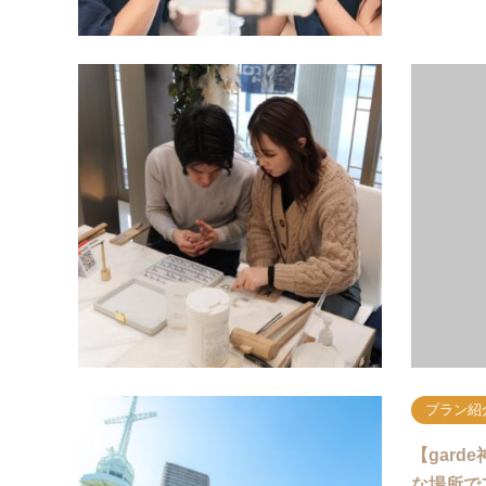
プラン紹
「学割フ
ぐに作れ
春休み学割
や、彼・彼
グ！観光ス
近辺で手…
プラン紹
【gar
な場所で