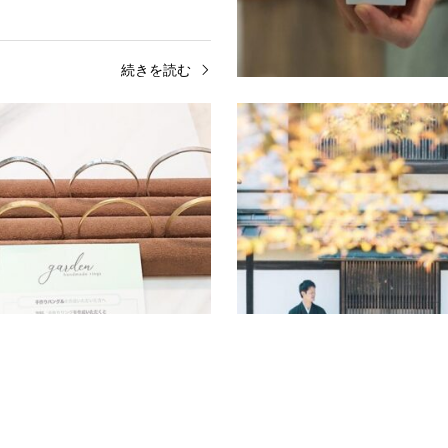
続きを読む
介
プラン紹介
京都府在住の方限定！得々キ
【京都】京都観光で雨の日で
ン毎週土曜日・日曜日・…
ブライダル専門店で楽しめる
指輪・結婚指輪をお探しの皆さま。婚約
京都に旅行や遊びにきたけど雨で予定
指輪は、毎日使うものなので購入して終
何をしようか悩んでいる皆さま。そん
、メンテナンスも大切です。指輪の受取
でも楽しめるバングル作り体験をして
観光スポ…
続きを読む
続
介