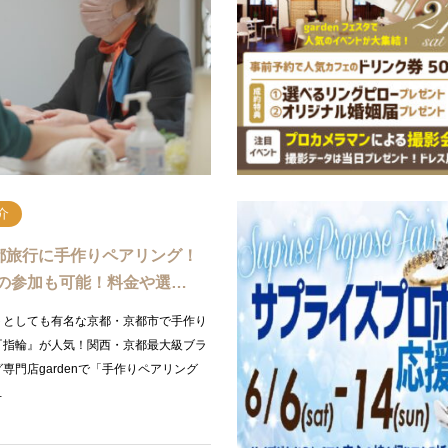
んにちは！今回はプロポーズをお考えの
Kokkaku Handgardenでの“特別な
銀の指輪プラン』をご紹介致します！
身に着けていく婚約・結婚指輪。幸せ
のサイズがわからない…」、「選んだデ
からこそ本当に似合う婚約・結婚指輪
に…
しい。そん…
続きを読む
続
介
都旅行に手作りペアリング！
の参加も可能！料金や選…
トとしても有名な京都・京都市で手作り
『指輪』が人気！関西・京都最大級ブラ
専門店gardenで「手作りペアリング
…