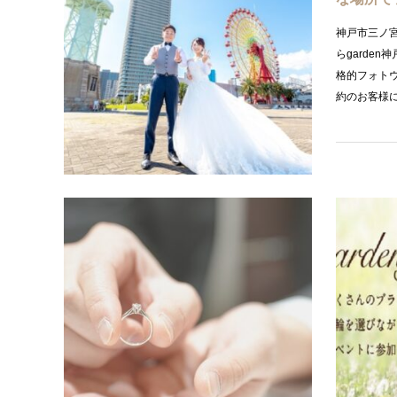
神戸市三ノ
らgarden
格的フォト
約のお客様
プラン紹
【京都】
いない方
いざ、プロ
頃からどん
う人は多い
するべき…