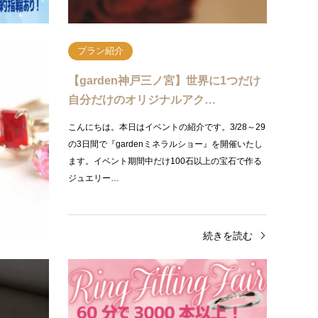
続きを読む
プラン紹介
備応援フェ
【garden神戸三ノ宮】世界に1つだけ
自分だけのオリジナルアク…
べできる指輪
こんにちは。本日はイベントの紹介です。3/28～29
ォトウェディ
の3日間で『gardenミネラルショー』を開催いたし
盛りだくさん
ます。イベント期間中だけ100石以上の宝石で作る
ジュエリー…
きを読む
続きを読む
プラン紹介
ショ
【なんば・心斎橋】サプライズプロポ
【な
ーズにおすすめの「銀の指輪プラ…
輪探