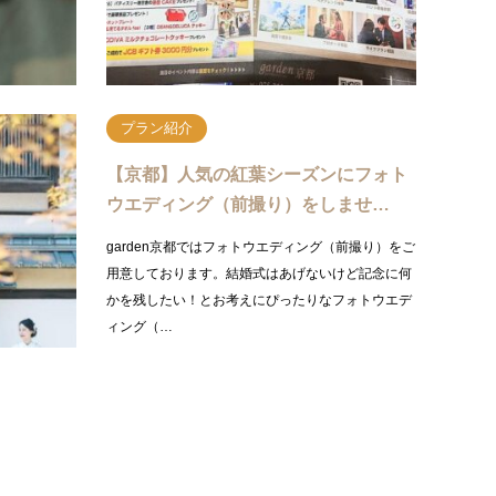
続きを読む
プラン紹介
も安心！
【京都】人気の紅葉シーズンにフォト
手作…
ウエディング（前撮り）をしませ…
が変更になり
garden京都ではフォトウエディング（前撮り）をご
な時は雨の日
用意しております。結婚式はあげないけど記念に何
みませんか？
かを残したい！とお考えにぴったりなフォトウエデ
ィング（…
きを読む
続きを読む
プラン紹介
プラ