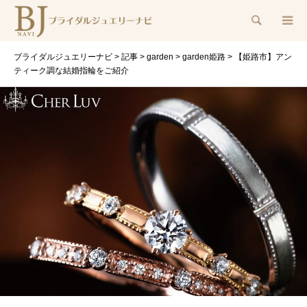
検索
ブライダルジュエリーナビ
>
記事
>
garden
>
garden姫路
>
【姫路市】アン
ティーク調な結婚指輪をご紹介