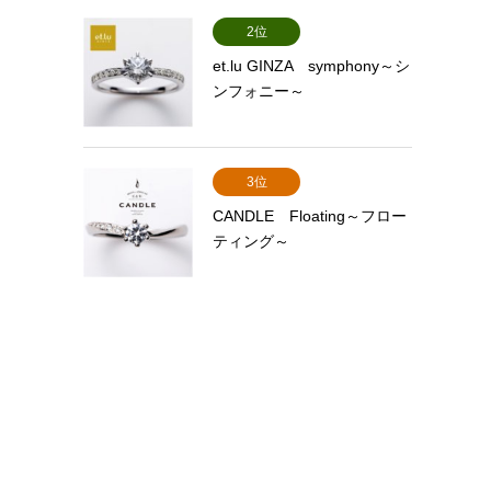
2位
et.lu GINZA symphony～シ
ンフォニー～
3位
CANDLE Floating～フロー
ティング～