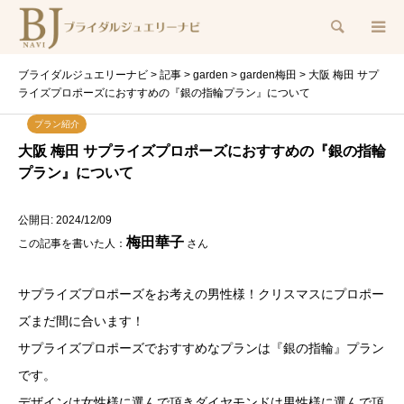
検索
ブライダルジュエリーナビ
>
記事
>
garden
>
garden梅田
>
大阪 梅田 サプ
ライズプロポーズにおすすめの『銀の指輪プラン』について
プラン紹介
大阪 梅田 サプライズプロポーズにおすすめの『銀の指輪
プラン』について
公開日: 2024/12/09
梅田華子
この記事を書いた人：
さん
サプライズプロポーズをお考えの男性様！クリスマスにプロポー
ズまだ間に合います！
サプライズプロポーズでおすすめなプランは『銀の指輪』プラン
です。
デザインは女性様に選んで頂きダイヤモンドは男性様に選んで頂