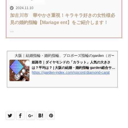
2024.11.10
加古川市 華やかさ重視！キラキラ好きの女性様必
見の婚約指輪【Mariage ent】をご紹介します！
…
大阪｜結婚指輪・婚約指輪、プロポーズ指輪のgarden（ガーデン）
姫路市｜ダイヤモンドの「カラット」人気の大きさ
は？平均は？ | 大阪の結婚・婚約指輪 garden総合サイ
https://garden-index.com/spcont/diamond-carat
ト