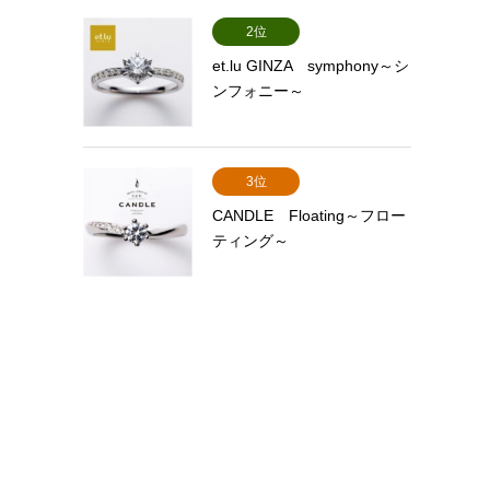
2位
et.lu GINZA symphony～シ
ンフォニー～
3位
CANDLE Floating～フロー
ティング～