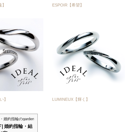
遠】
ESPOIR【希望】
尊い】
LUMINEUX【輝く】
・婚約指輪のgarden神戸三ノ宮
| 婚約指輪・結