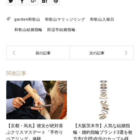
garden和歌山
和歌山マリッジリング
和歌山入籍日
和歌山結婚指輪
田辺市結婚指輪
関連記事
【京都・烏丸】彼女が絶対喜
【大阪茨木市】人気な結婚指
ぶクリスマスデート「手作り
輪・婚約指輪ブランド3選を枚
ペアリング」体験
方市(北摂)在住のカップル様…