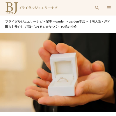
検索
ブライダルジュエリーナビ
>
記事
>
garden
>
garden本店
>
【南大阪・岸和
田市】安心して着けられる丈夫なつくりの婚約指輪