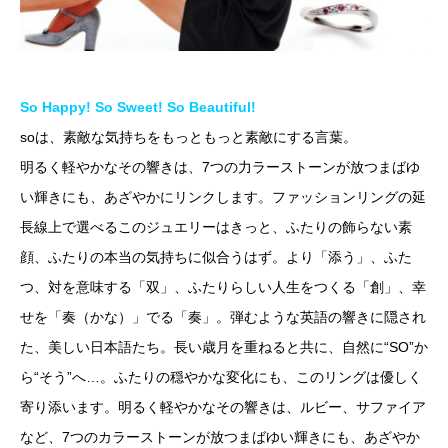
So Happy! So Sweet! So Beautiful!
soは、素敵な気持ちをもっともっと素敵にする言葉。
明るく軽やかなその響きは、7つの力ラーストーンが放つまばゆ
い輝きにも、あざやかにリンクします。ファッションリングの延
長線上で選べるこのジュエリーはきっと、ふたりの飾らない素
顔、ふたりの本当の気持ちに似合うはず。より「添う」、ふた
つ、対を意味する「双」、ふたりらしい人生をつくる「創」、幸
せを「奏（かな）」でる「奏」。弾むような英語の響きに隠され
た、美しい日本語たち。長い歳月を重ねると共に、自然に“SO”か
ら“そう”へ…。ふたりの穏やかな変化にも、このリングは優しく
寄り添います。明るく軽やかなその響きは、ルビー、サファイア
など、7つのカラーストーンが放つまばゆい輝きにも、あざやか